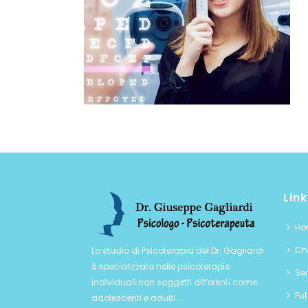
Link
Ho
Chi
Lo studio di Psicoterapia del Dr. Gagliardi
è specializzato nelle psicoterapie
Ser
individuali con soggetti differenti come
Pub
adolescenti e adulti...