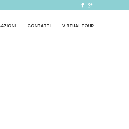
CAZIONI
CONTATTI
VIRTUAL TOUR
HOME
»
SERVIZI
»
SERVICES-BG-01