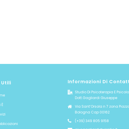
Informazioni Di Contat
 Utili
Studio Di Psicoterapia E Psicol
me
Dott.Gagliardi Giuseppe
 È
Via Sant’Orsola n 7 zona Piazz
Bologna Cap 00162
vizi
(+39) 349 805 9158
blicazioni