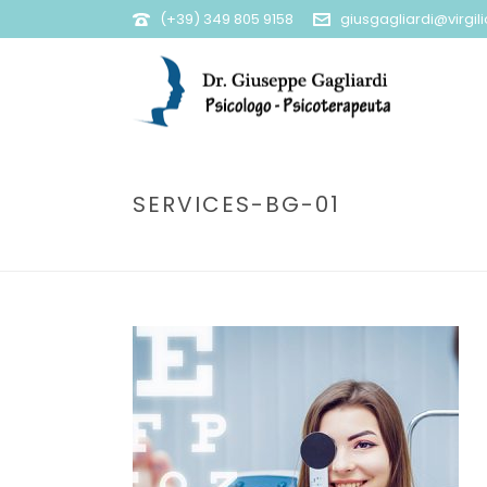
(+39) 349 805 9158
giusgagliardi@virgilio
SERVICES-BG-01