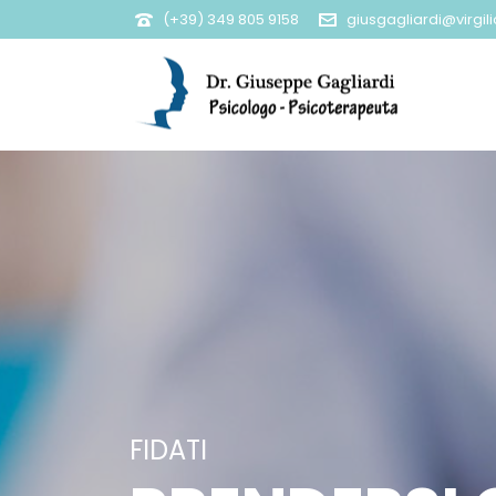
(+39) 349 805 9158
giusgagliardi@virgilio
FIDATI