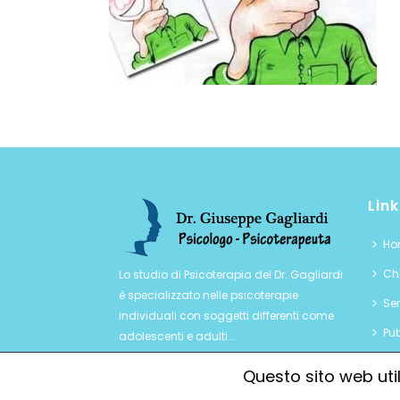
Link
Ho
Chi
Lo studio di Psicoterapia del Dr. Gagliardi
è specializzato nelle psicoterapie
Ser
individuali con soggetti differenti come
Pub
adolescenti e adulti...
Con
Questo sito web util
Inf