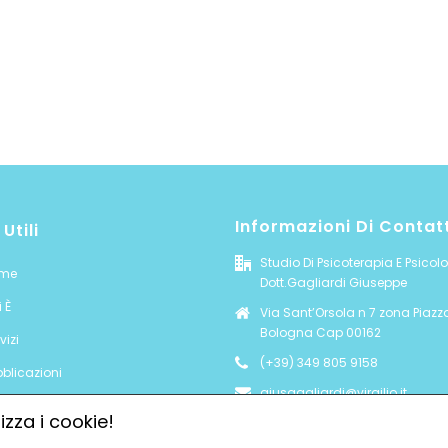
Informazioni Di Contat
 Utili
Studio Di Psicoterapia E Psicol
me
Dott.Gagliardi Giuseppe
 È
Via Sant’Orsola n 7 zona Piazz
Bologna Cap 00162
vizi
(+39) 349 805 9158
blicazioni
giusgagliardi@virgilio.it
tatti
izza i cookie!
ormativa sul trattamento dei