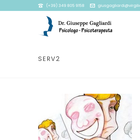
(+39) 349 805 9158
giusgagliardi@virgilio
SERV2