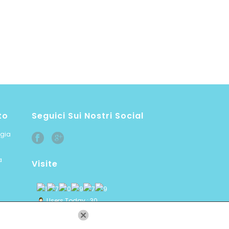
to
Seguici Sui Nostri Social
ogia
a
Visite
Users Today : 30
Users Yesterday : 61
This Month : 399