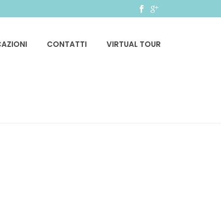
CAZIONI
CONTATTI
VIRTUAL TOUR
HOME
»
HOME
»
HOME-BG-01