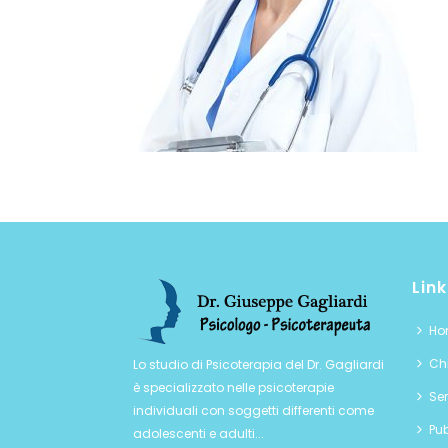
Link
Ho
Chi
Lo studio di Psicoterapia del Dr. Gagliardi
è specializzato nelle psicoterapie
Ser
individuali con soggetti differenti come
Pub
adolescenti e adulti...