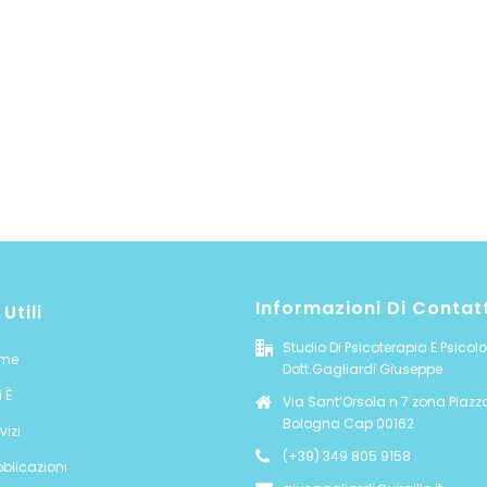
Informazioni Di Contat
 Utili
Studio Di Psicoterapia E Psicol
me
Dott.Gagliardi Giuseppe
 È
Via Sant’Orsola n 7 zona Piazz
Bologna Cap 00162
vizi
(+39) 349 805 9158
blicazioni