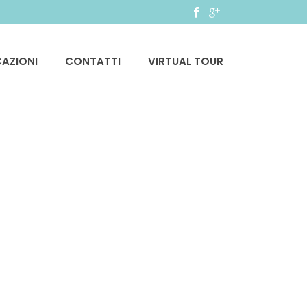
CAZIONI
CONTATTI
VIRTUAL TOUR
HOME
»
CONTATTI
»
CONTACT-BG-05