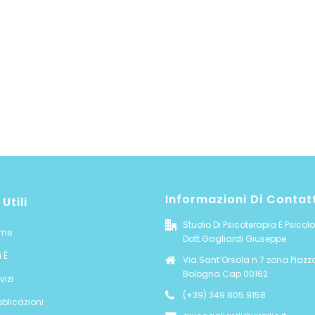
Informazioni Di Contat
 Utili
Studio Di Psicoterapia E Psicol
me
Dott.Gagliardi Giuseppe
 È
Via Sant’Orsola n 7 zona Piazz
Bologna Cap 00162
vizi
(+39) 349 805 9158
blicazioni